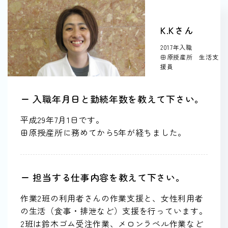
K.Kさん
2017年入職
田原授産所 生活支
援員
ー 入職年月日と勤続年数を教えて下さい。
平成29年7月1日です。
田原授産所に務めてから5年が経ちました。
ー 担当する仕事内容を教えて下さい。
作業2班の利用者さんの作業支援と、女性利用者
の生活（食事・排泄など）支援を行っています。
2班は鈴木ゴム受注作業、メロンラベル作業など