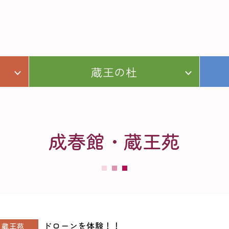
蔵王の杜
成春館・蔵王苑
ドローンを体験！！
蔵王苑