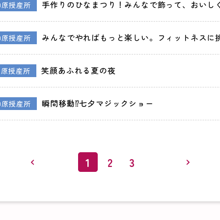
手作りのひなまつり！みんなで飾って、おいし
田原授産所
みんなでやればもっと楽しい。フィットネスに挑
田原授産所
笑顔あふれる夏の夜
田原授産所
瞬間移動⁉七夕マジックショー
田原授産所
1
2
3