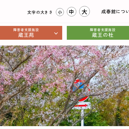
大
中
成春館につ
文字の大きさ
小
障害者支援施設
障害者支援施設
蔵王苑
蔵王の杜