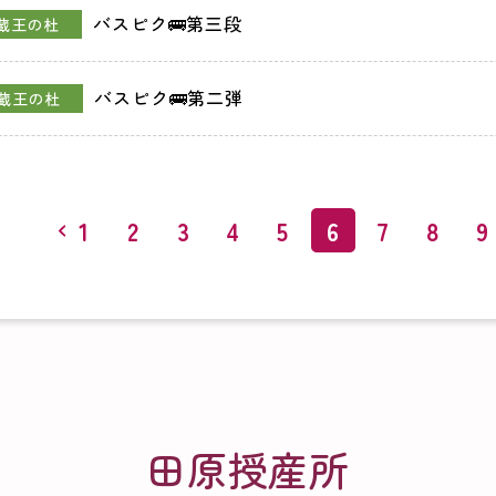
バスピク🚌第三段
蔵王の杜
バスピク🚌第二弾
蔵王の杜
1
2
3
4
5
6
7
8
9
田原授産所