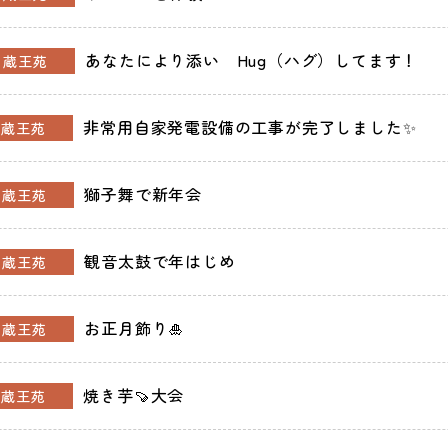
あなたにより添い Hug（ハグ）してます！
蔵王苑
非常用自家発電設備の工事が完了しました✨
蔵王苑
獅子舞で新年会
蔵王苑
観音太鼓で年はじめ
蔵王苑
お正月飾り🎍
蔵王苑
焼き芋🍠大会
蔵王苑