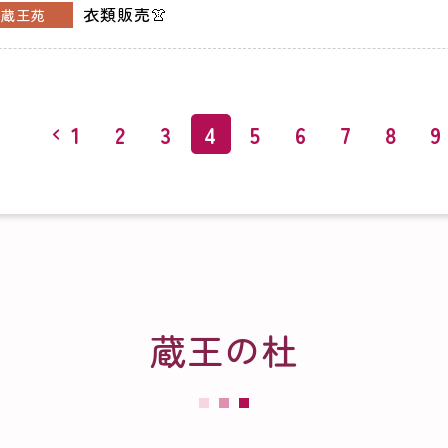
衣類販売👚
蔵王苑
1
2
3
4
5
6
7
8
9
蔵王の杜