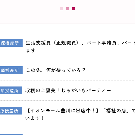
生活支援員（正規職員）、パート事務員、パー
田原授産所
ます
この先、何が待っている？
田原授産所
収穫のご褒美！じゃがいもパーティー
田原授産所
【イオンモール豊川に出店中！】「福祉の店」
田原授産所
います！