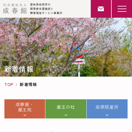
新着情報
TOP
新着情報
成春館・
蔵王の杜
田原授産所
蔵王苑