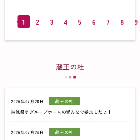
1
2
3
4
5
6
7
8
9
蔵王の杜
2026年07月28日
蔵王の杜
納涼祭🎐グループホームの皆んなで参加したよ！
2026年07月24日
蔵王の杜