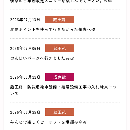
喫茶の日季節限定メニューを楽しんでください。☕🍰
2026年07月13日
蔵王苑
🍖夢ポイントを使って行きたかった焼肉へ🥩
2026年07月06日
蔵王苑
のんほいパークへ行きました🚗🎢
2026年06月22日
成春館
蔵王苑 防災用給水設備・給湯設備工事の入札結果につ
いて
2026年06月29日
蔵王苑
みんなで楽しくビュッフェを堪能🥘🍦🍧