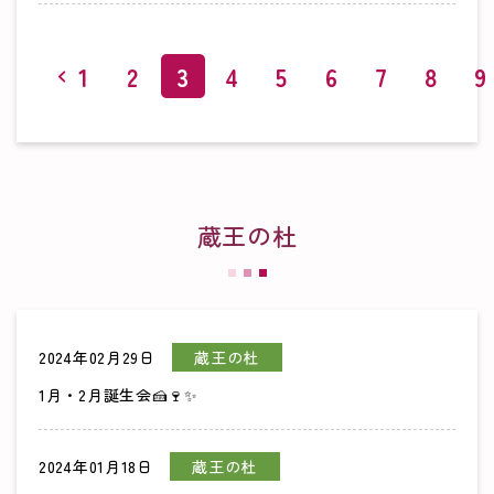
1
2
3
4
5
6
7
8
9
蔵王の杜
2024年02月29日
蔵王の杜
1月・2月誕生会🍰🍷✨
2024年01月18日
蔵王の杜