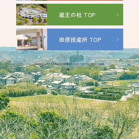
蔵王の杜 TOP
田原授産所 TOP
Copyright © Seisyunkan All rights reserved.