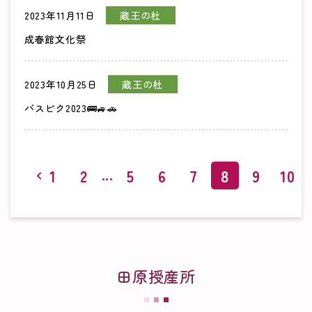
2023年11月11日
蔵王の杜
成春館文化祭
2023年10月25日
蔵王の杜
バスピク2023🚌🚙🚗
...
1
2
5
6
7
8
9
10
田原授産所