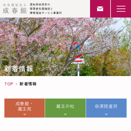
新着情報
TOP
新着情報
成春館・
蔵王の杜
田原授産所
蔵王苑