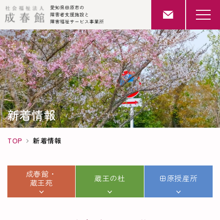
新着情報
TOP
新着情報
成春館・
蔵王の杜
田原授産所
蔵王苑