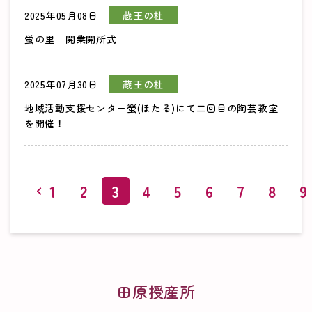
2025年05月08日
蔵王の杜
蛍の里 開業開所式
2025年07月30日
蔵王の杜
地域活動支援センター螢(ほたる)にて二回目の陶芸教室
を開催！
1
2
3
4
5
6
7
8
9
田原授産所